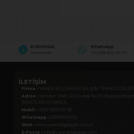
KURUMSAL
WhatsApp
Hakkımızda
+90
(538) 899-09-76
İLETİŞİM
Firma :
YAREN BİLGİSAYAR BİLİŞİM TEKNOLOJİLER
Adres :
Yenigün Mah. 605.Sokak No:10 Bağcılar/İstan
BAĞCILAR İSTANBUL
Mobil :
0538 899 09 76
Whatsapp :
5388990976
Web :
www.yarenbilgisayar.com.tr
E-Posta :
info@yarenbilgisayar.com