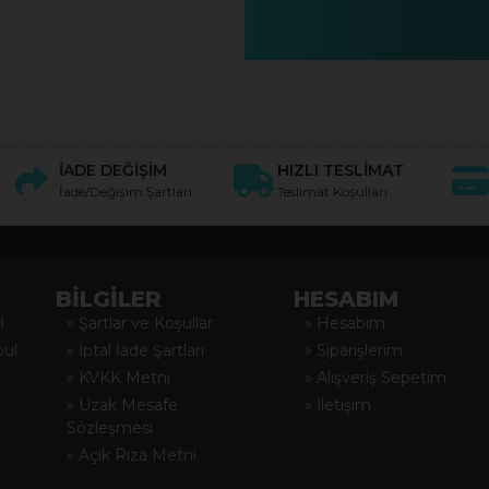
İADE DEĞİŞİM
HIZLI TESLİMAT
İade/Değişim Şartları
Teslimat Koşulları
BİLGİLER
HESABIM
İ
» Şartlar ve Koşullar
» Hesabım
bul
» İptal İade Şartları
» Siparişlerim
» KVKK Metni
» Alışveriş Sepetim
» Uzak Mesafe
» İletişim
Sözleşmesi
» Açık Rıza Metni