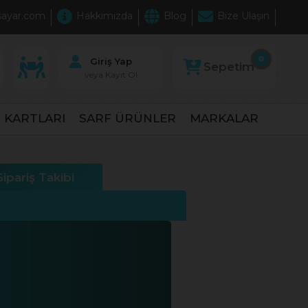
sayar.com
Hakkımızda
Blog
Bize Ulaşın
0
Giriş Yap
Sepetim
veya Kayıt Ol
 KARTLARI
SARF ÜRÜNLER
MARKALAR
Sipariş Takibi