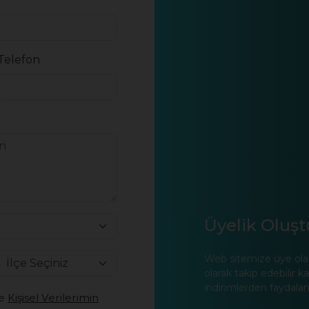
Telefon
Üyelik Oluş
Web sitemize üye olarak
olarak takip edebilir
indirimlerden faydalana
e
Kişisel Verilerimin