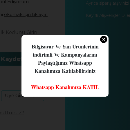
ul Ediyorum.
Ayrıca sipariş arşivinizi
ni
okumak için tıklayın
Keyifli Alışverişler Dileri
Bilgisayar Ve Yan Ürünlerinin
indirimli Ve Kampanyalarını
 Kaydet
Paylaştığımız Whatsapp
Kanalımıza Katılabilirsiniz
Whatsapp Kanalımıza KATIL
Üye Girişi Yapın
unuttunuz?