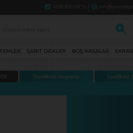
0538 899 09 76
info@yarenbilgi
STEMLER
SABiT DiSKLER
BOŞ KASALAR
EKRAN
 Ol
Üyeliksiz Alışveriş
Üyeliksiz 