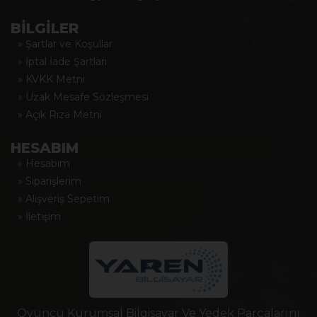
BİLGİLER
» Şartlar ve Koşullar
» İptal İade Şartları
» KVKK Metni
» Uzak Mesafe Sözleşmesi
» Açık Rıza Metni
HESABIM
» Hesabım
» Siparişlerim
» Alışveriş Sepetim
» İletişim
Oyuncu Kurumsal Bilgisayar Ve Yedek Parçalarını