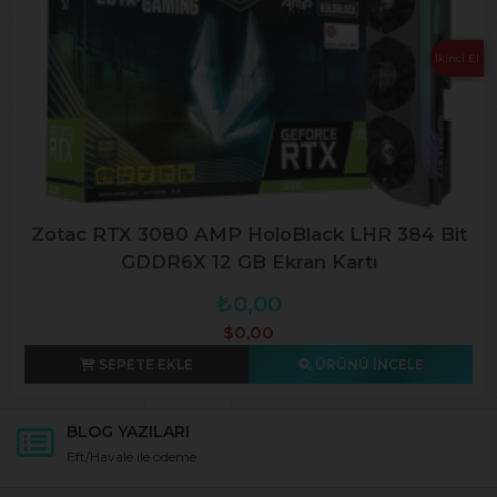
İkinci El
Zotac RTX 3080 AMP HoloBlack LHR 384 Bit
GDDR6X 12 GB Ekran Kartı
₺0,00
$0,00
SEPETE EKLE
ÜRÜNÜ İNCELE
BLOG YAZILARI
Eft/Havale ile ödeme