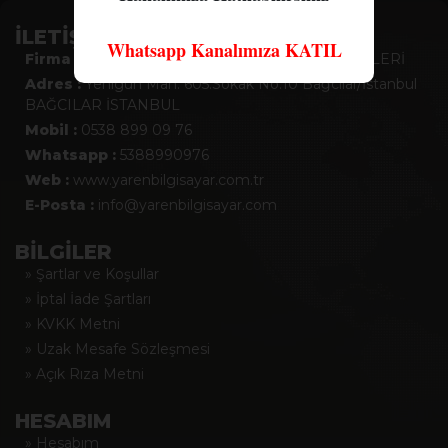
İLETİŞİM
Whatsapp Kanalımıza KATIL
Firma :
YAREN BİLGİSAYAR BİLİŞİM TEKNOLOJİLERİ
Adres :
Yenigün Mah. 605.Sokak No:10 Bağcılar/İstanbul
BAĞCILAR İSTANBUL
Mobil :
0538 899 09 76
Whatsapp :
5388990976
Web :
www.yarenbilgisayar.com.tr
E-Posta :
info@yarenbilgisayar.com
BİLGİLER
» Şartlar ve Koşullar
» İptal İade Şartları
» KVKK Metni
» Uzak Mesafe Sözleşmesi
» Açık Rıza Metni
HESABIM
» Hesabım