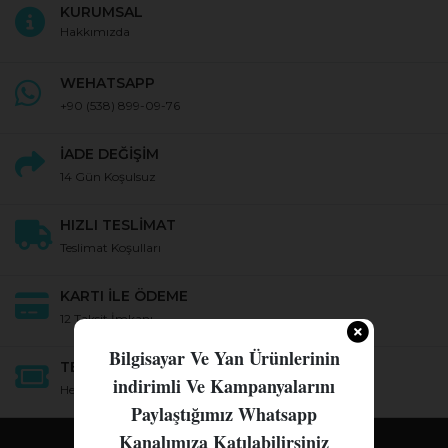
KURUMSAL
Hakkımızda
WEHATSAPP
+90
(538) 899-09-76
İADE DEĞİŞİM
14 Gün Koşulsuz
HIZLI TESLİMAT
Teslimat Koşulları
KARTI İLE ÖDEME
12 Taksit İmkanı
Bilgisayar Ve Yan Ürünlerinin
TEKNİK DESTEK
indirimli Ve Kampanyalarını
Her Konuda Destek
Paylaştığımız Whatsapp
Kanalımıza Katılabilirsiniz