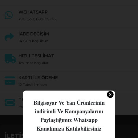
WEHATSAPP
+90
(538) 899-09-76
İADE DEĞİŞİM
14 Gün Koşulsuz
HIZLI TESLİMAT
Teslimat Koşulları
KARTI İLE ÖDEME
12 Taksit İmkanı
TEKNİK DESTEK
Bilgisayar Ve Yan Ürünlerinin
Her Konuda Destek
indirimli Ve Kampanyalarını
Paylaştığımız Whatsapp
Kanalımıza Katılabilirsiniz
İLETİŞİM