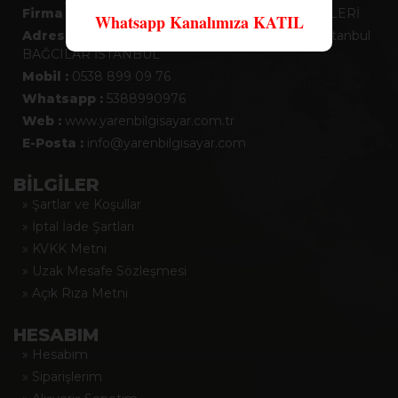
Firma :
YAREN BİLGİSAYAR BİLİŞİM TEKNOLOJİLERİ
Whatsapp Kanalımıza KATIL
Adres :
Yenigün Mah. 605.Sokak No:10 Bağcılar/İstanbul
BAĞCILAR İSTANBUL
Mobil :
0538 899 09 76
Whatsapp :
5388990976
Web :
www.yarenbilgisayar.com.tr
E-Posta :
info@yarenbilgisayar.com
BİLGİLER
» Şartlar ve Koşullar
» İptal İade Şartları
» KVKK Metni
» Uzak Mesafe Sözleşmesi
» Açık Rıza Metni
HESABIM
» Hesabım
» Siparişlerim